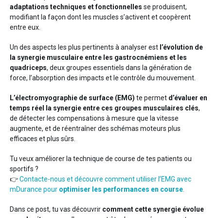
Entraînement
adaptations techniques et fonctionnelles
se produisent,
Neurologie
modifiant la façon dont les muscles s’activent et coopèrent
entre eux.
Un des aspects les plus pertinents à analyser est
l’évolution de
la synergie musculaire entre les gastrocnémiens et les
quadriceps
, deux groupes essentiels dans la génération de
force, l’absorption des impacts et le contrôle du mouvement.
L’électromyographie de surface (EMG)
te permet
d’évaluer en
Derrière mDurance
temps réel la synergie entre ces groupes musculaires clés
,
de détecter les compensations à mesure que la vitesse
augmente, et de réentraîner des schémas moteurs plus
efficaces et plus sûrs.
Tu veux améliorer la technique de course de tes patients ou
sportifs ?
👉
Contacte-nous et découvre comment utiliser l’EMG avec
mDurance pour
optimiser les performances en course
.
Dans ce post, tu vas découvrir
comment cette synergie évolue