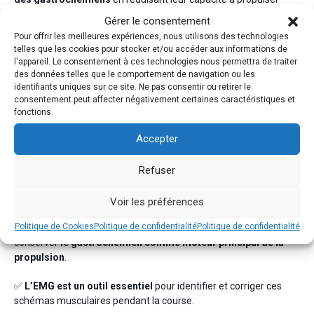
depuis l’avant-pied.
Gérer le consentement
Pour offrir les meilleures expériences, nous utilisons des technologies
Ce
schéma technique, s’il n’est pas corrigé
, peut réduire
telles que les cookies pour stocker et/ou accéder aux informations de
l’efficacité de la course et
augmenter le risque de blessures
l'appareil. Le consentement à ces technologies nous permettra de traiter
par surcharge au niveau du quadriceps ou de l’articulation du
des données telles que le comportement de navigation ou les
genou.
identifiants uniques sur ce site. Ne pas consentir ou retirer le
consentement peut affecter négativement certaines caractéristiques et
fonctions.
Conclusions : comment utiliser ces
informations en pratique clinique ou
Accepter
sportive ?
Refuser
✅
Augmenter la vitesse sans contrôle technique
peut altérer
la synergie gastrocnémiens-quadriceps et compromettre la
performance ou la santé du coureur.
Voir les préférences
Politique de Cookies
Politique de confidentialité
Politique de confidentialité
✅
Un tronc vertical et une foulée bien calibrée
permettent de
conserver
le gastrocnémien comme moteur principal de la
propulsion
.
✅
L’EMG est un outil essentiel
pour identifier et corriger ces
schémas musculaires pendant la course.