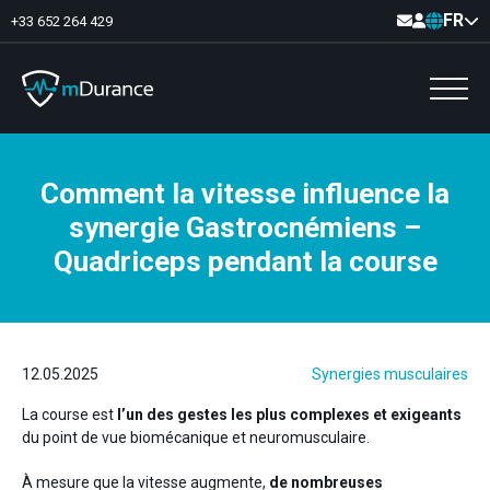
FR
+33 652 264 429
Comment la vitesse influence la
Tonus basal
synergie Gastrocnémiens –
Déficit et excès
Synergies musculaires
Quadriceps pendant la course
Asymétries
Optimisation d’exercices
Communication
Analyse musculaire
Vidéo feedback
12.05.2025
Synergies musculaires
La course est
l’un des gestes les plus complexes et exigeants
du point de vue biomécanique et neuromusculaire.
Plancher pelvien
À mesure que la vitesse augmente,
de nombreuses