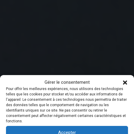
Gérer le consentement
Pour offrir les meilleures expériences, nous utilisons des technologies
telles que les cookies pour stocker et/ou accéder aux informations de
l'appareil. Le consentement à ces technologies nous permettra de traiter
des données telles que le comportement de navigation ou les
identifiants uniques sur ce site. Ne pas consentir ou retirer le
consentement peut affecter négativement certaines caractéristiques et
MESUREZ L’ACTIVITÉ MUSCULAIRE POUR PRENDRE LES
fonctions.
MEILLEURES DÉCISIONS CLINIQUES
L’électromyographie avec laquelle
Accepter