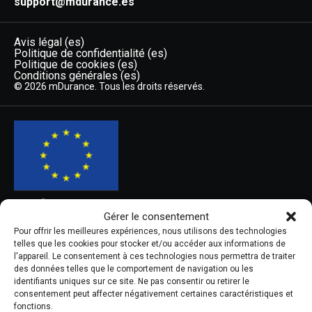
support@mdurance.es
Avis légal (es)
Politique de confidentialité (es)
Politique de cookies (es)
Conditions générales (es)
© 2026 mDurance. Tous les droits réservés.
Gérer le consentement
Pour offrir les meilleures expériences, nous utilisons des technologies
MDURANCE SOLUTIONS SL a bénéficié du Fonds européen de
telles que les cookies pour stocker et/ou accéder aux informations de
développement régional dans le but d'améliorer l'utilisation et la
l'appareil. Le consentement à ces technologies nous permettra de traiter
qualité des technologies de l'information et de la communication
des données telles que le comportement de navigation ou les
et l'accès à celles-ci. Grâce à cela, elle a développé un SITE WEB
identifiants uniques sur ce site. Ne pas consentir ou retirer le
CORPORATIF pour améliorer la compétitivité et la productivité de
consentement peut affecter négativement certaines caractéristiques et
fonctions.
l'entreprise. Cette action a eu lieu lors de l'appel à projets 2022