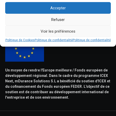
(année 2022-2023). Pour ce faire, elle a bénéficié du soutien du
Accepter
programme TicCámaras de la Chambre de commerce de
Grenade.
Fond Européen du Développement Régional
Refuser
Une façon de faire Européennea
Voir les préférences
Politique de Cookies
Politique de confidentialité
Politique de confidentialité
Un moyen de rendre l'Europe meilleure / Fonds européen de
développement régional. Dans le cadre du programme ICEX
Next, mDurance Solutions S.L a bénéficié du soutien d'ICEX et
du cofinancement du Fonds européen FEDER. L'objectif de ce
soutien est de contribuer au développement international de
l'entreprise et de son environnement.