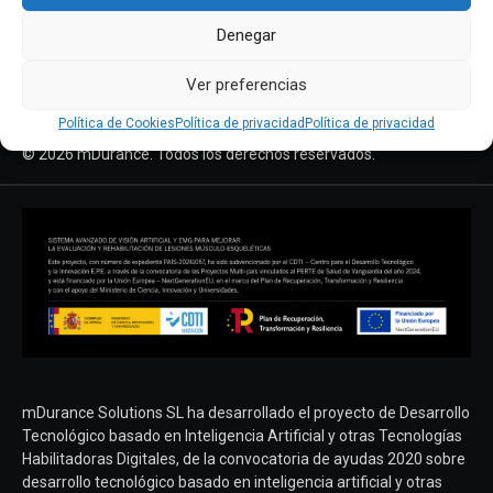
support@mdurance.es
Denegar
Aviso legal
Ver preferencias
Política de privacidad
Política de cookies
Política de Cookies
Política de privacidad
Política de privacidad
Términos y condiciones
© 2026 mDurance. Todos los derechos reservados.
mDurance Solutions SL ha desarrollado el proyecto de Desarrollo
Tecnológico basado en Inteligencia Artificial y otras Tecnologías
Habilitadoras Digitales, de la convocatoria de ayudas 2020 sobre
desarrollo tecnológico basado en inteligencia artificial y otras