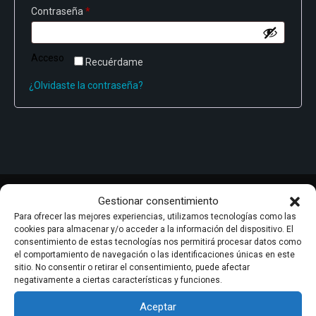
Entrenamiento
Obligatorio
Contraseña
*
Neurología
Acceso
Recuérdame
¿Olvidaste la contraseña?
Detrás de mDurance
Webinars
Casos de estudio
Investigaciones
Descargas
Gestionar consentimiento
Para ofrecer las mejores experiencias, utilizamos tecnologías como las
cookies para almacenar y/o acceder a la información del dispositivo. El
consentimiento de estas tecnologías nos permitirá procesar datos como
el comportamiento de navegación o las identificaciones únicas en este
CONTACTO
sitio. No consentir o retirar el consentimiento, puede afectar
+34 609 85 88 81
negativamente a ciertas características y funciones.
+34 671 51 91 99
info@mdurance.es
Aceptar
CONTACTO CLIENTES