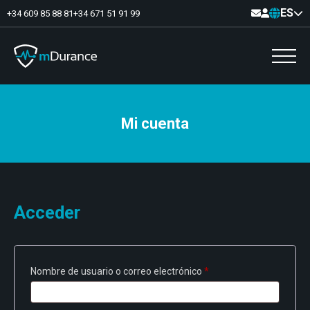
ES
+34 609 85 88 81
+34 671 51 91 99
Mi cuenta
Tono basal
Déficits y excesos de activación
Sinergias musculares
Asimetrías musculares
Optimizador de ejercicios
Comunicación
Analítica muscular
Acceder
Vídeo-Feedback
Obligatorio
Nombre de usuario o correo electrónico
*
Suelo pélvico