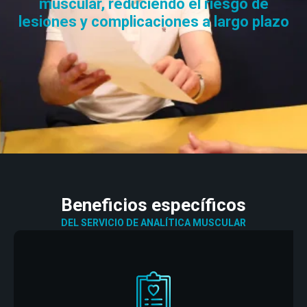
Entrenamiento
muscular, reduciendo el riesgo de
Neurología
lesiones y complicaciones a largo plazo
Detrás de mDurance
Webinars
Casos de estudio
Investigaciones
Descargas
Beneficios específicos
DEL SERVICIO DE ANALÍTICA MUSCULAR