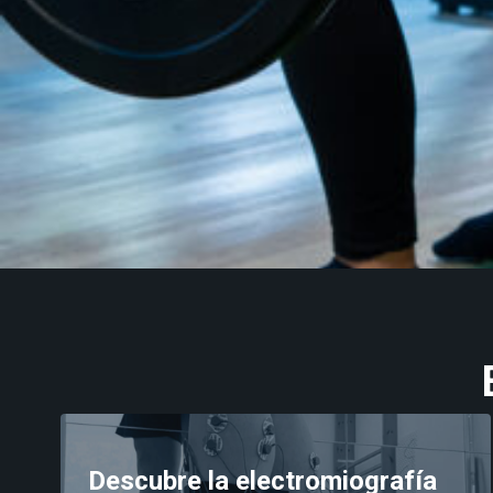
Suelo pélvico
Entrenamiento
Neurología
Detrás de mDurance
Webinars
Casos de estudio
Investigaciones
Descargas
Descubre la electromiografía