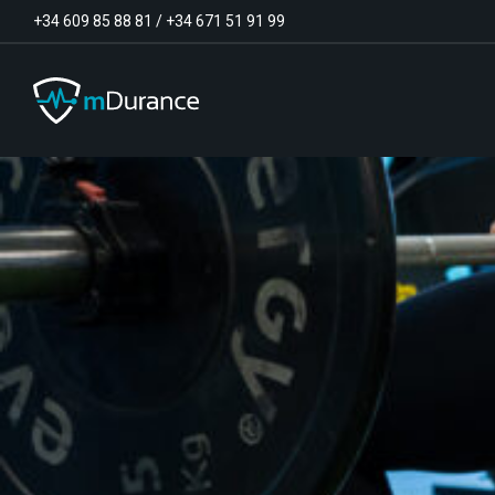
+34 609 85 88 81
/
+34 671 51 91 99
Tono basal
Déficits y excesos de activación
Sinergias musculares
Asimetrías musculares
Optimizador de ejercicios
Comunicación
Analítica muscular
Vídeo-Feedback