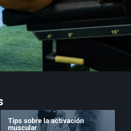
s
Tips sobre la activación
muscular