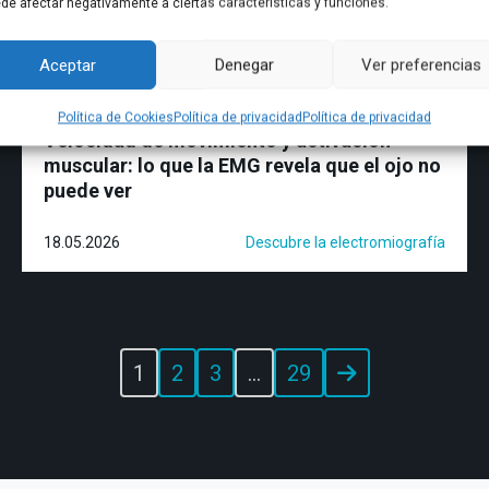
de afectar negativamente a ciertas características y funciones.
Aceptar
Denegar
Ver preferencias
Política de Cookies
Política de privacidad
Política de privacidad
Velocidad de movimiento y activación
muscular: lo que la EMG revela que el ojo no
puede ver
18.05.2026
Descubre la electromiografía
1
2
3
…
29