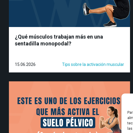
¿Qué músculos trabajan más en una
sentadilla monopodal?
15.06.2026
Tips sobre la activación muscular
Par
alm
tec
las