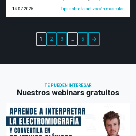
14.07.2025
Tips sobre la activación muscular
1
2
3
…
5
TE PUEDEN INTERESAR
Nuestros webinars gratuitos