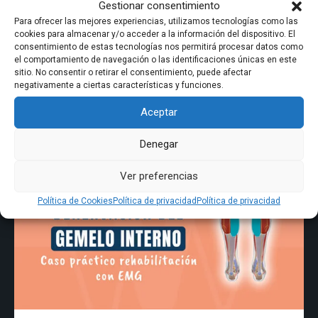
Gestionar consentimiento
Para ofrecer las mejores experiencias, utilizamos tecnologías como las
cookies para almacenar y/o acceder a la información del dispositivo. El
consentimiento de estas tecnologías nos permitirá procesar datos como
Cómo valorar el patrón de activación en la marcha y la
el comportamiento de navegación o las identificaciones únicas en este
carrera
sitio. No consentir o retirar el consentimiento, puede afectar
negativamente a ciertas características y funciones.
02.02.2026
Tips sobre la activación muscular
Aceptar
Denegar
Ver preferencias
Política de Cookies
Política de privacidad
Política de privacidad