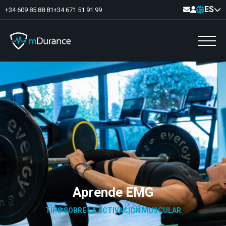
ES
+34 609 85 88 81
+34 671 51 91 99
Tono basal
Déficits y excesos de activación
Sinergias musculares
Asimetrías musculares
Optimizador de ejercicios
Comunicación
Analítica muscular
Vídeo-Feedback
Aprende EMG
TIPS SOBRE LA ACTIVACIÓN MUSCULAR
Suelo pélvico