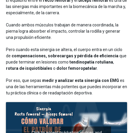
Entrenamiento
El equilibrio entre el
recto femoral
y el
bíceps femoral
es una de
Neurología
las sinergias más importantes en la biomecánica de la marcha y,
especialmente, de la carrera.
Cuando ambos músculos trabajan de manera coordinada, la
pierna logra absorber el impacto, controlar la rodilla y generar
una propulsión eficiente.
Pero cuando esta sinergia se altera, el cuerpo entra en un ciclo
de
compensaciones, sobrecargas y pérdida de eficiencia
que
puede terminar en lesiones como
tendinopatía rotuliana
,
Detrás de mDurance
rotura de isquiotibiales
o
dolor femoropatelar
.
Webinars
Casos de estudio
Investigaciones
Por eso, que sepas
medir y analizar esta sinergia con EMG
es
Descargas
una de las herramientas más potentes que puedes incorporar en
tu práctica clínica o de readaptación deportiva.
Click to accept márketing cookies and