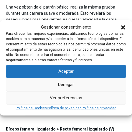
Una vez obtenido el patrón básico, realiza la misma prueba
durante una carrera suave o moderada. Esto revelará los
desequilibrios más relevantes, ya que la velocidad y la carga
aumentan la demanda neuromuscular.
Gestionar consentimiento
Para ofrecer las mejores experiencias, utilizamos tecnologías como las
Ejemplo de patrones reales
cookies para almacenar y/o acceder a la información del dispositivo. El
consentimiento de estas tecnologías nos permitirá procesar datos como
✅ Patrón normal de carrera
el comportamiento de navegación o las identificaciones únicas en este
sitio. No consentir o retirar el consentimiento, puede afectar
negativamente a ciertas características y funciones.
Aceptar
Denegar
Ver preferencias
Política de Cookies
Política de privacidad
Política de privacidad
Bíceps femoral izquierdo > Recto femoral izquierdo (V)