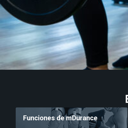
Suelo pélvico
Entrenamiento
Neurología
Detrás de mDurance
Webinars
Casos de estudio
Investigaciones
Funciones de mDurance
Descargas