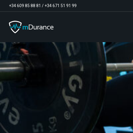
+34 609 85 88 81
/
+34 671 51 91 99
Tono basal
Déficits y excesos de activación
Sinergias musculares
Asimetrías musculares
Optimizador de ejercicios
Comunicación
Analítica muscular
Vídeo-Feedback