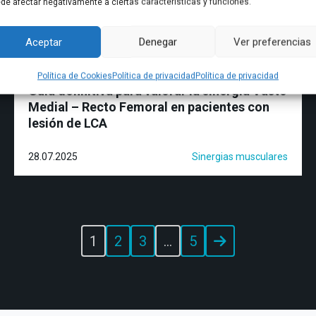
de afectar negativamente a ciertas características y funciones.
Aceptar
Denegar
Ver preferencias
Política de Cookies
Política de privacidad
Política de privacidad
Guía definitiva para valorar la sinergia Vasto
Medial – Recto Femoral en pacientes con
lesión de LCA
28.07.2025
Sinergias musculares
1
2
3
…
5