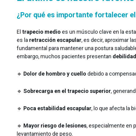
¿Por qué es importante fortalecer e
Suelo pélvico
Entrenamiento
Neurología
El
trapecio medio
es un músculo clave en la estab
es la
retracción escapular
, es decir, aproximar l
fundamental para mantener una postura saludable
embargo, muchos pacientes presentan
debilidad
🔹
Dolor de hombro y cuello
debido a compensac
🔹
Sobrecarga en el trapecio superior
, generand
Detrás de mDurance
🔹
Poca estabilidad escapular
, lo que afecta la
Webinars
Casos de estudio
Investigaciones
🔹
Mayor riesgo de lesiones
, especialmente en 
Descargas
levantamiento de peso.