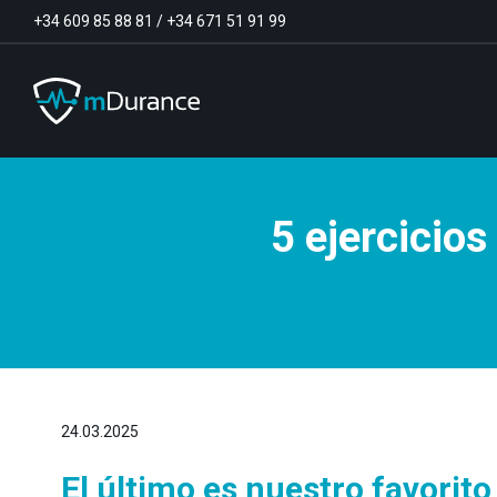
+34 609 85 88 81
/
+34 671 51 91 99
5 ejercicios
Tono basal
Déficits y excesos de activación
Sinergias musculares
Asimetrías musculares
Optimizador de ejercicios
Comunicación
Analítica muscular
Vídeo-Feedback
24.03.2025
El último es nuestro favorito