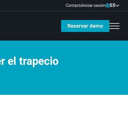
ES
Contacto
Iniciar sesión
Reservar demo
r el trapecio