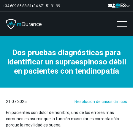
ES
+34 609 85 88 81
+34 671 51 91 99
Dos pruebas diagnósticas para
Tono basal
identificar un supraespinoso débil
Déficits y excesos de activación
Sinergias musculares
en pacientes con tendinopatía
Asimetrías musculares
Optimizador de ejercicios
Comunicación
Analítica muscular
Vídeo-Feedback
21.07.2025
Resolución de casos clínicos
En pacientes con dolor de hombro, uno de los errores más
comunes es asumir que la función muscular es correcta sólo
porque la movilidad es buena.
Suelo pélvico