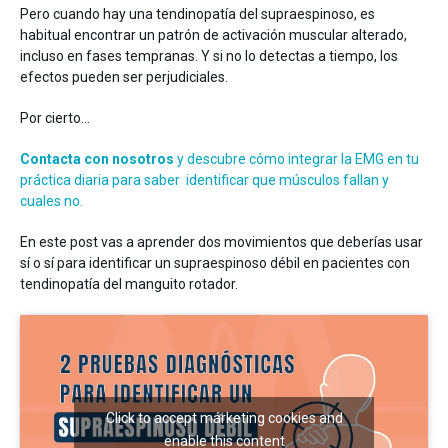
Entrenamiento
Pero cuando hay una tendinopatía del supraespinoso, es
Neurología
habitual encontrar un patrón de activación muscular alterado,
incluso en fases tempranas. Y si no lo detectas a tiempo, los
efectos pueden ser perjudiciales.
Por cierto…
Contacta con nosotros
y descubre cómo integrar la EMG en tu
práctica diaria para saber identificar que músculos fallan y
cuales no.
Detrás de mDurance
Webinars
En este post vas a aprender dos movimientos que deberías usar
Casos de estudio
sí o sí para identificar un supraespinoso débil en pacientes con
Investigaciones
Descargas
tendinopatía del manguito rotador.
Click to accept márketing cookies and
enable this content