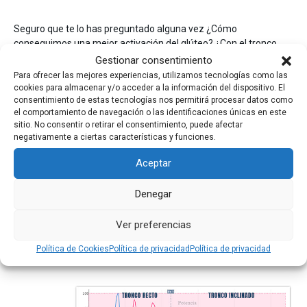
Seguro que te lo has preguntado alguna vez ¿Cómo
conseguimos una mejor activación del glúteo? ¿Con el tronco
recto o inclinado?
Gestionar consentimiento
Para ofrecer las mejores experiencias, utilizamos tecnologías como las
Pues bien, lo hemos medido con nuestro compañero y mira el
cookies para almacenar y/o acceder a la información del dispositivo. El
resultado.
consentimiento de estas tecnologías nos permitirá procesar datos como
el comportamiento de navegación o las identificaciones únicas en este
sitio. No consentir o retirar el consentimiento, puede afectar
negativamente a ciertas características y funciones.
Aceptar
Denegar
Ver preferencias
Consigue aumentar casi un
20% su activación
con esta
Política de Cookies
Política de privacidad
Política de privacidad
modificación ✅