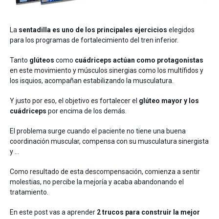
Entrenamiento
Neurología
La
sentadilla es uno de los principales ejercicios
elegidos
para los programas de fortalecimiento del tren inferior.
Tanto
glúteos
como
cuádriceps actúan como protagonistas
en este movimiento y músculos sinergias como los multífidos y
los isquios, acompañan estabilizando la musculatura.
Y justo por eso, el objetivo es fortalecer el
glúteo mayor y los
Detrás de mDurance
cuádriceps
por encima de los demás.
Webinars
Casos de estudio
Investigaciones
El problema surge cuando el paciente no tiene una buena
Descargas
coordinación muscular, compensa con su musculatura sinergista
y …
Como resultado de esta descompensación, comienza a sentir
molestias, no percibe la mejoría y acaba abandonando el
tratamiento.
En este post vas a aprender
2 trucos para construir la mejor