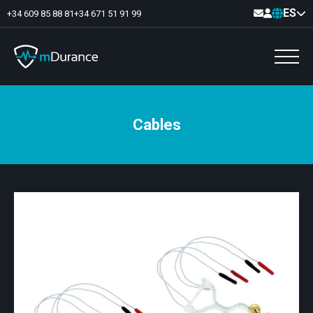
ES
+34 609 85 88 81
+34 671 51 91 99
Cables
Tono basal
Déficits y excesos de activación
Sinergias musculares
Asimetrías musculares
Optimizador de ejercicios
Comunicación
Analítica muscular
Vídeo-Feedback
Suelo pélvico