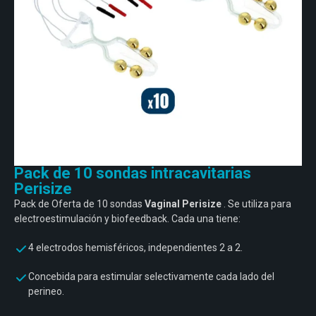
Entrenamiento
Neurología
Detrás de mDurance
Webinars
Pack de 10 sondas intracavitarias
Casos de estudio
Perisize
Investigaciones
Descargas
Pack de Oferta de 10 sondas
Vaginal
Perisize
. Se utiliza para
electroestimulación y biofeedback.
Cada una tiene:
4 electrodos hemisféricos, independientes 2 a 2.
Concebida para estimular selectivamente cada lado del
perineo.