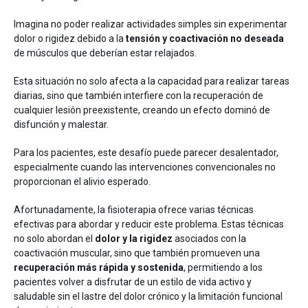
Entrenamiento
Neurología
Imagina no poder realizar actividades simples sin experimentar
dolor o rigidez debido a la
tensión y coactivación no deseada
de músculos que deberían estar relajados.
Esta situación no solo afecta a la capacidad para realizar tareas
diarias, sino que también interfiere con la recuperación de
cualquier lesión preexistente, creando un efecto dominó de
disfunción y malestar.
Detrás de mDurance
Para los pacientes, este desafío puede parecer desalentador,
Webinars
especialmente cuando las intervenciones convencionales no
Casos de estudio
proporcionan el alivio esperado.
Investigaciones
Descargas
Afortunadamente, la fisioterapia ofrece varias técnicas
efectivas para abordar y reducir este problema. Estas técnicas
no solo abordan el
dolor y la rigidez
asociados con la
coactivación muscular, sino que también promueven una
recuperación más rápida y sostenida
, permitiendo a los
pacientes volver a disfrutar de un estilo de vida activo y
saludable sin el lastre del dolor crónico y la limitación funcional