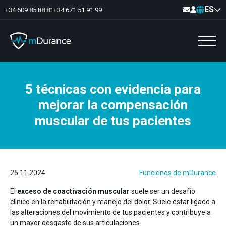
ES
+34 609 85 88 81
+34 671 51 91 99
5 técnicas con evidencia para
Tono basal
mejorar la compensación
Déficits y excesos de activación
Sinergias musculares
muscular de tus pacientes
Asimetrías musculares
Optimizador de ejercicios
Comunicación
Analítica muscular
Vídeo-Feedback
25.11.2024
Funciones de mDurance
El
exceso de coactivación muscular
suele ser un desafío
clínico en la rehabilitación y manejo del dolor. Suele estar ligado a
las alteraciones del movimiento de tus pacientes y contribuye a
Suelo pélvico
un mayor desgaste de sus articulaciones.