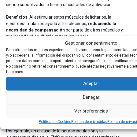
siendo subutilizados o tienen dificultades de activación.
Beneficios
: Al estimular estos músculos deficitarios, la
electroestimulación ayuda a fortalecerlos,
reduciendo la
necesidad de compensación
por parte de otros músculos y
mejorando el equilibrio muscular
general.
Gestionar consentimiento
Conclusiones
Para ofrecer las mejores experiencias, utilizamos tecnologías como las coo
y/o acceder a la información del dispositivo. El consentimiento de estas tec
La integración de técnicas avanzadas de fisioterapia con la
procesar datos como el comportamiento de navegación o las identificaciones
No consentir o retirar el consentimiento, puede afectar negativamente a cier
electromiografía de superficie
representa un avance
funciones.
significativo en la personalización y efectividad del tratamiento
de la coactivación muscular excesiva y otros desórdenes
Aceptar
musculares.
Denegar
El uso de la EMG en combinación con estas técnicas no solo te
facilita una
evaluación precisa y en tiempo real de la actividad
Ver preferencias
muscular
, sino que también te proporciona una
base sólida
para intervenciones más dirigidas y eficaces.
Política de Cookies
Política de privacidad
Política de privac
Por ejemplo, en el caso de la neuromodulación y la