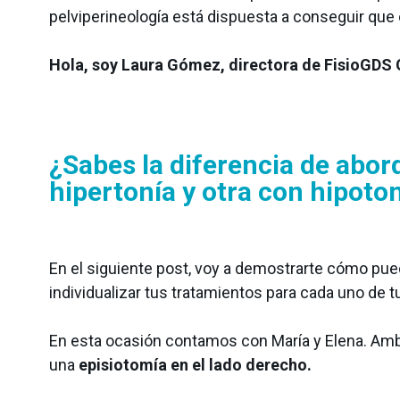
pelviperineología está dispuesta a conseguir que
Suelo pélvico
Hola, soy Laura Gómez, directora de FisioGDS G
Entrenamiento
Neurología
¿Sabes la diferencia de abor
hipertonía y otra con hipoto
En el siguiente post, voy a demostrarte cómo pued
individualizar tus tratamientos para cada uno de t
Detrás de mDurance
Webinars
En esta ocasión contamos con María y Elena. Amb
Casos de estudio
Investigaciones
una
episiotomía en el lado derecho.
Descargas