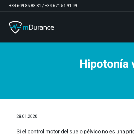
+34 609 85 88 81
/
+34 671 51 91 99
Hipotonía 
Tono basal
Déficits y excesos de activación
Sinergias musculares
Asimetrías musculares
Optimizador de ejercicios
Comunicación
Analítica muscular
Vídeo-Feedback
28.01.2020
Si el control motor del suelo pélvico no es una pr