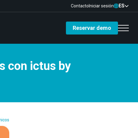
ES
Contacto
Iniciar sesión
Reservar demo
s con ictus by
nicos