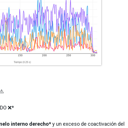
⚠️
ZDO ❌*
emelo interno derecho*
y un exceso de coactivación del