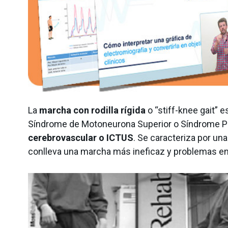
Suelo pélvico
Entrenamiento
Neurología
La
marcha con rodilla rígida
o “stiff-knee gait” 
Síndrome de Motoneurona Superior o Síndrome Pir
cerebrovascular o ICTUS
. Se caracteriza por un
conlleva una marcha más ineficaz y problemas en el
Detrás de mDurance
Webinars
Casos de estudio
Investigaciones
Descargas