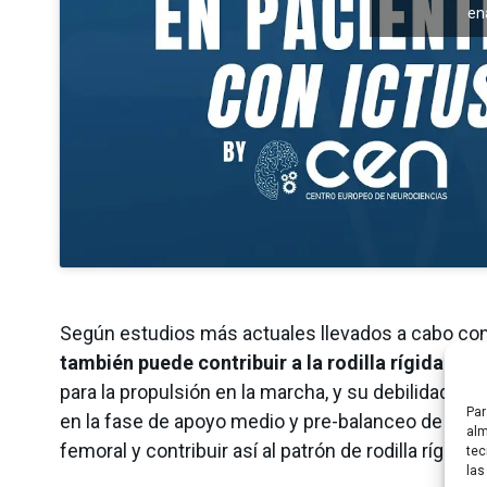
en
Según estudios más actuales llevados a cabo co
también puede contribuir a la rodilla rígida
en p
para la propulsión en la marcha, y su debilidad pue
Par
en la fase de apoyo medio y pre-balanceo de la m
alm
femoral y contribuir así al patrón de rodilla rígida.
tec
las