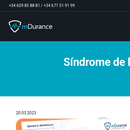
+34 609 85 88 81
/
+34 671 51 91 99
Síndrome de l
Tono basal
Déficits y excesos de activación
Sinergias musculares
Asimetrías musculares
Optimizador de ejercicios
Comunicación
Analítica muscular
Vídeo-Feedback
20.03.2023