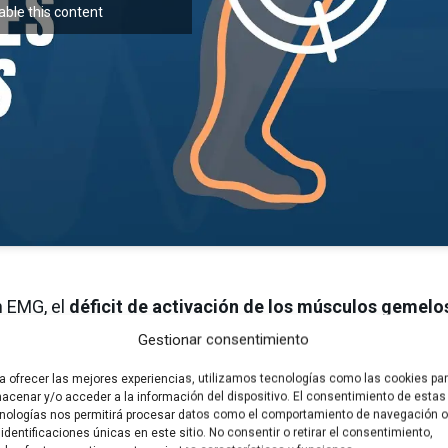
able this content
n EMG, el
déficit de activación de los músculos gemelo
acientes con ictus. Los músculos gemelos son importa
Gestionar consentimiento
de limitar la capacidad del paciente para impulsar la pier
a ofrecer las mejores experiencias, utilizamos tecnologías como las cookies pa
archa. Esto puede aumentar aún más la carga en el recto
acenar y/o acceder a la información del dispositivo. El consentimiento de estas
nologías nos permitirá procesar datos como el comportamiento de navegación o
 identificaciones únicas en este sitio. No consentir o retirar el consentimiento,