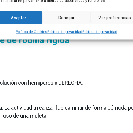
de afectar negativamente a ciertas características y funciones.
aciente post-ictus con patrón de rodilla rígida
en la ma
ncias)
y la valoración que puedes hacer de este problem
Aceptar
Denegar
Ver preferencias
Política de Cookies
Política de privacidad
Política de privacidad
 de rodilla rígida
volución con hemiparesia DERECHA.
a
. La actividad a realizar fue caminar de forma cómoda po
el uso de una muleta.