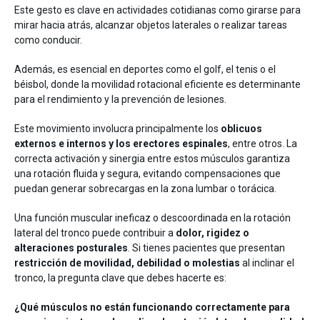
Entrenamiento
Este gesto es clave en actividades cotidianas como girarse para
Neurología
mirar hacia atrás, alcanzar objetos laterales o realizar tareas
como conducir.
Además, es esencial en deportes como el golf, el tenis o el
béisbol, donde la movilidad rotacional eficiente es determinante
para el rendimiento y la prevención de lesiones.
Este movimiento involucra principalmente los
oblicuos
externos e internos y los erectores espinales
, entre otros. La
Detrás de mDurance
correcta activación y sinergia entre estos músculos garantiza
Webinars
una rotación fluida y segura, evitando compensaciones que
Casos de estudio
puedan generar sobrecargas en la zona lumbar o torácica.
Investigaciones
Descargas
Una función muscular ineficaz o descoordinada en la rotación
lateral del tronco puede contribuir a
dolor, rigidez o
alteraciones posturales
. Si tienes pacientes que presentan
restricción de movilidad, debilidad o molestias
al inclinar el
tronco, la pregunta clave que debes hacerte es:
¿Qué músculos no están funcionando correctamente para