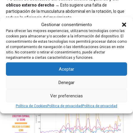
oblicuo externo derecho
→ Esto sugiere una falta de
participación de la musculatura abdominal en la rotación, lo que
reduce la eficiencia del movimiento.
Gestionar consentimiento
Este patrón disfuncional puede llevar a
dolor lumbar crónico,
Para ofrecer las mejores experiencias, utilizamos tecnologías como las
inestabilidad en el core y compensaciones en la mecánica
cookies para almacenar y/o acceder a la información del dispositivo. El
consentimiento de estas tecnologías nos permitirá procesar datos como
del movimiento
. Identificar estos desajustes con
el comportamiento de navegación o las identificaciones únicas en este
electromiografía de superficie (EMG) te permitirá diseñar
sitio. No consentir o retirar el consentimiento, puede afectar
estrategias de tratamiento más precisas y efectivas.
negativamente a ciertas características y funciones.
Ejemplo: Patrón de normalidad
Aceptar
Un patrón de activación muscular adecuado es clave para una
Denegar
rotación lateral de tronco eficiente y sin molestias
. En una
persona sin dolor
, la sinergia muscular sigue este orden:
Ver preferencias
Política de Cookies
Política de privacidad
Política de privacidad