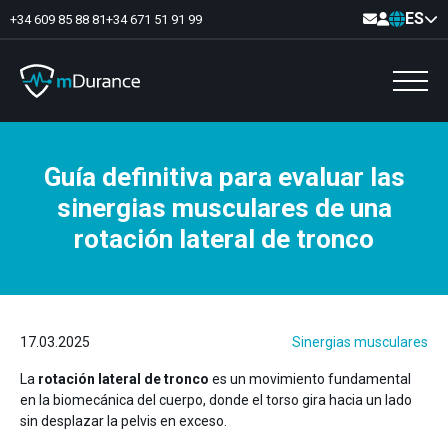
ES
+34 609 85 88 81
+34 671 51 91 99
Guía definitiva para evaluar las
Tono basal
sinergias musculares de una
Déficits y excesos de activación
Sinergias musculares
rotación lateral de tronco
Asimetrías musculares
Optimizador de ejercicios
Comunicación
Analítica muscular
Vídeo-Feedback
17.03.2025
Sinergias musculares
La
rotación lateral de tronco
es un movimiento fundamental
en la biomecánica del cuerpo, donde el torso gira hacia un lado
sin desplazar la pelvis en exceso.
Suelo pélvico