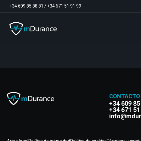
+34 609 85 88 81
/
+34 671 51 91 99
Tono basal
Déficits y excesos de activación
Sinergias musculares
Asimetrías musculares
Optimizador de ejercicios
CONTACTO
Comunicación
Analítica muscular
+34 609 85
Vídeo-Feedback
+34 671 51
info@mdur