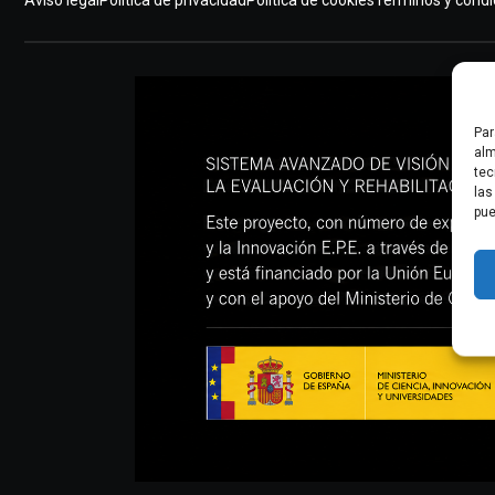
Aviso legal
Política de privacidad
Política de cookies
Términos y condi
Suelo pélvico
Entrenamiento
Neurología
Par
alm
tec
las
pue
Detrás de mDurance
Webinars
Casos de estudio
Investigaciones
Descargas