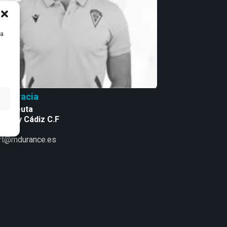
ra
lo Gracia
terapeuta
ys25 y Cádiz C.F
rt@mdurance.es