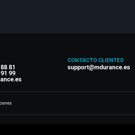
CONTACTO CLIENTES
 88 81
support@mdurance.es
 91 99
ance.es
ciones