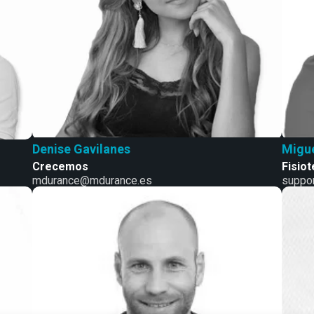
Denise Gavilanes
Migue
Crecemos
Fisio
mdurance@mdurance.es
suppo