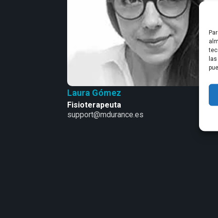
Par
alm
tec
las
pue
Laura Gómez
Fisioterapeuta
support@mdurance.es