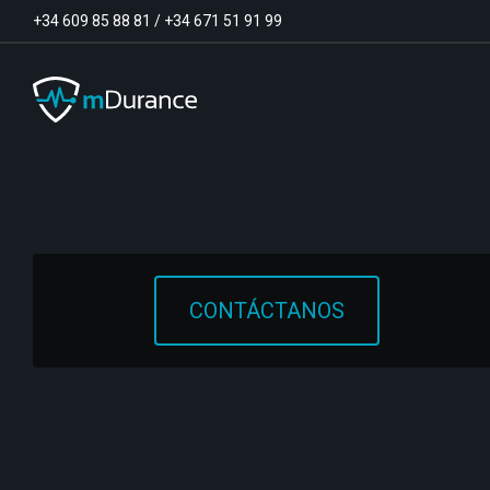
+34 609 85 88 81
/
+34 671 51 91 99
Tono basal
Déficits y excesos de activación
Sinergias musculares
Asimetrías musculares
CONTÁCTANOS
Optimizador de ejercicios
Comunicación
Analítica muscular
Vídeo-Feedback