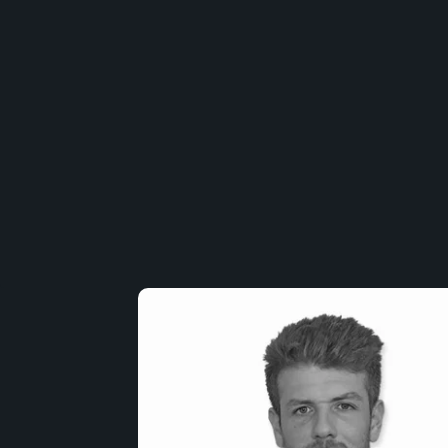
Suelo pélvico
Entrenamiento
Neurología
Detrás de mDurance
Webinars
Casos de estudio
Investigaciones
Descargas