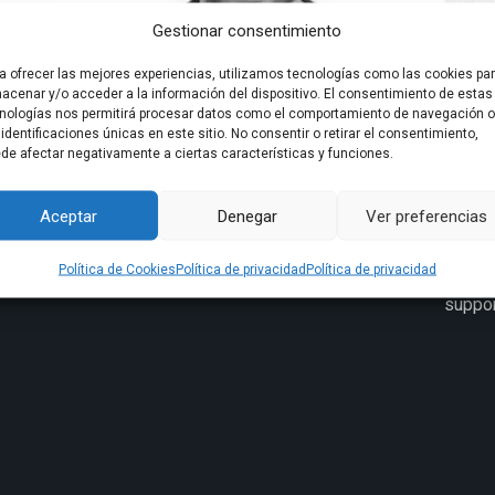
Gestionar consentimiento
a ofrecer las mejores experiencias, utilizamos tecnologías como las cookies pa
acenar y/o acceder a la información del dispositivo. El consentimiento de estas
nologías nos permitirá procesar datos como el comportamiento de navegación o
Josep Caballero
 identificaciones únicas en este sitio. No consentir o retirar el consentimiento,
Fisioterapeuta
de afectar negativamente a ciertas características y funciones.
support@mdurance.es
Mano
Aceptar
Denegar
Ver preferencias
Fisio
Kines
Política de Cookies
Política de privacidad
Política de privacidad
Virgili
suppo