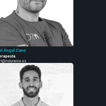
l Ángel Cano
terapeuta
rt@mdurance.es