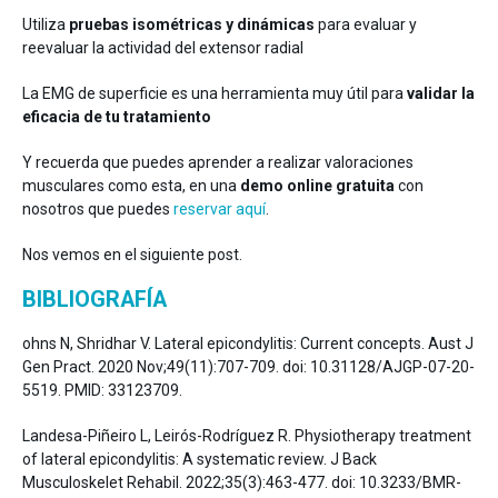
Utiliza
pruebas isométricas y dinámicas
para evaluar y
reevaluar la actividad del extensor radial
La EMG de superficie es una herramienta muy útil para
validar la
eficacia de tu tratamiento
Y recuerda que puedes aprender a realizar valoraciones
musculares como esta, en una
demo online gratuita
con
nosotros que puedes
reservar aquí
.
Nos vemos en el siguiente post.
BIBLIOGRAFÍA
ohns N, Shridhar V. Lateral epicondylitis: Current concepts. Aust J
Gen Pract. 2020 Nov;49(11):707-709. doi: 10.31128/AJGP-07-20-
5519. PMID: 33123709.
Landesa-Piñeiro L, Leirós-Rodríguez R. Physiotherapy treatment
of lateral epicondylitis: A systematic review. J Back
Musculoskelet Rehabil. 2022;35(3):463-477. doi: 10.3233/BMR-