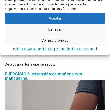
el comportamiento de navegación o las identificaciones únicas en este
sitio. No consentir o retirar el consentimiento, puede afectar
negativamente a ciertas características y funciones.
Estrategias de progresión:
Aceptar
Aumento gradual de la resistencia de la goma.
Denegar
Aumento gradual del ROM en extensión de muñeca. En las
primeras sesiones NO PASAR DE RANGO NEUTRO (0º de
Ver preferencias
extensión).
Política de Cookies
Política de privacidad
Política de privacidad
De más flexión de codo a mayor extensión.
De ojos abiertos a ojos cerrados.
EJERCICIO 3: extensión de muñeca con
mancuerna.