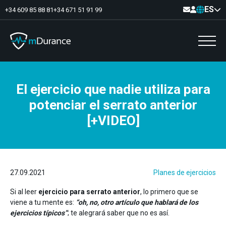
ES
+34 609 85 88 81
+34 671 51 91 99
El ejercicio que nadie utiliza para
Tono basal
potenciar el serrato anterior
Déficits y excesos de activación
Sinergias musculares
[+VIDEO]
Asimetrías musculares
Optimizador de ejercicios
Comunicación
Analítica muscular
Vídeo-Feedback
27.09.2021
Planes de ejercicios
Si al leer
ejercicio para serrato anterior
, lo primero que se
viene a tu mente es:
“oh, no, otro artículo que hablará de los
ejercicios típicos”
; te alegrará saber que no es así.
Suelo pélvico