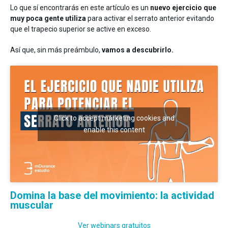
Entrenamiento
Lo que sí encontrarás en este artículo es un
nuevo ejercicio que
Neurología
muy poca gente utiliza
para activar el serrato anterior evitando
que el trapecio superior se active en exceso.
Así que, sin más preámbulo,
vamos a descubrirlo.
Detrás de mDurance
Click to accept márketing cookies and
Webinars
Casos de estudio
enable this content
Investigaciones
Descargas
Domina la base del movimiento: la actividad
muscular
Ver webinars gratuitos