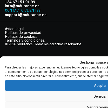
+34 671 51 91 99
info@mdurance.es
CONTACTO CLIENTES
support@mdurance.es
Aviso legal
Política de privacidad
Política de cookies
Términos y condiciones
© 2026 mDurance. Todos los derechos reservados.
Gestionar consen
Para ofrecer las mejores experiencias, utilizamos tecnologías como las cook
El consentimiento de estas tecnologías nos permitirá procesar datos como 
en este sitio. No consentir o retirar el consentimiento, puede afectar negati
Aceptar
Denegar
mDurance Solutions SL ha desarrollado el proyecto de Desarrollo
Tecnológico basado en Inteligencia Artificial y otras Tecnologías
Ver preferen